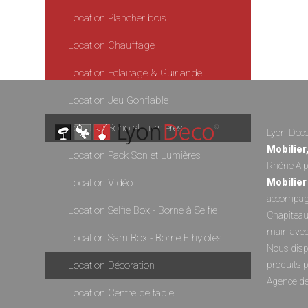
Location Plancher bois
Location Chauffage
Location Eclairage & Guirlande
Location Jeu Gonflable
Location Sono et Lumières
Lyon-Deco 
Mobilier
Location Pack Son et Lumières
Rhône Alp
Location Vidéo
Mobilier
accompagn
Location Selfie Box - Borne à Selfie
Chapitea
main avec
Location Sam Box - Borne Ethylotest
Nous disp
Location Décoration
produits 
Agence d
Location Centre de table