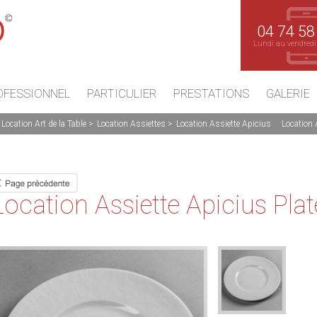
04 74 58
Lundi au vendredi
OFESSIONNEL
PARTICULIER
PRESTATIONS
GALERIE
Location Art de la Table
Location Assiettes
Location Assiette Apicius
Location 
Location Assiette Apicius Pl