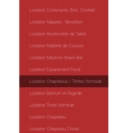
Location Contenants, Bols, Cocktail.
Location Nappes - Serviettes
Location Accessoires de Table
Location Matériel de Cuisson
Location Machine Snack Bar
Location Equipement Froid
Location Chapiteaux / Tentes Nomade
Location Barnum et Pagode
Location Tente Nomade
Location Chapiteau
Location Chapiteau Cristal