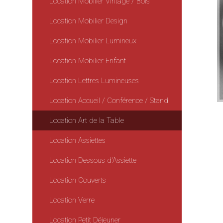
Location Mobilier Vintage / Bois
Location Mobilier Design
Location Mobilier Lumineux
Location Mobilier Enfant
Location Lettres Lumineuses
Location Accueil / Conférence / Stand
Location Art de la Table
Location Assiettes
Location Dessous d'Assiette
Location Couverts
Location Verre
Location Petit Déjeuner