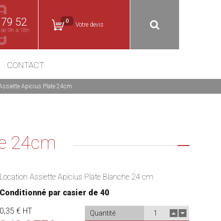
 79 52
0
Votre devis
 de 9h à 18h
CONTACT
Assiette Apicius Plate 24cm
ate 24cm
Location Assiette Apicius Plate Blanche 24 cm
Conditionné par casier de 40
0,35 € HT
Quantité