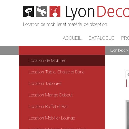
Location de mobilier et matériel de réception
ACCUEIL
CATALOGUE
PR
Lyon Deco
Location de Mobilier
Location Table, Chaise et Banc
Location Tabouret
Location Mange Debout
Location Buffet et Bar
Location Mobilier Lounge