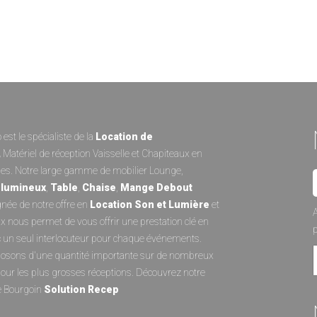
est le spécialiste de la
Location de
,
Matériel de réception
Vaisselle
et
Chapiteaux
en
es. Notre large gamme de
mobilier Lounge
,
 lumineux
,
Table
,
Chaise
,
Mange Debout
ée de notre offre en
Location Son et Lumièr
e
et
A
ux
nous permet de vous offrir une prestation clé en
 un seul interlocuteur pour chaque événements.
osons d'une quantité importante sur de nombreux
pour les plus grosses réceptions. Découvrez notre
e Bourgoin
Solution Recep