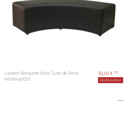
Location Banquette Noire Quart de Rond -
50,00 €
TTC
Réf.Banq0023
Ajouter au devis