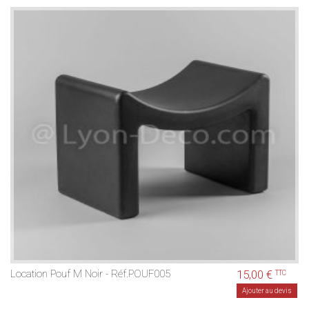
Location Pouf M Noir - Réf.POUF005
15,00 €
TTC
Ajouter au devis