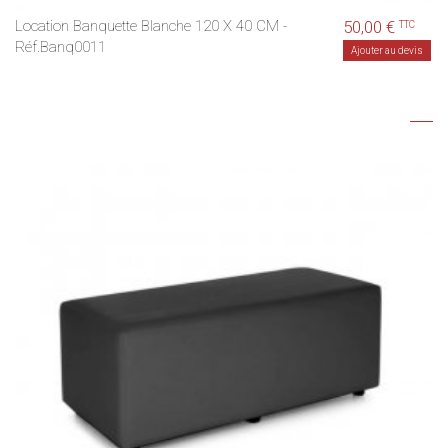
Location Banquette Blanche 120 X 40 CM -
50,00 €
TTC
Réf.Banq0011
Ajouter au devis