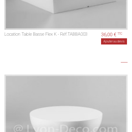
Location Table Basse Flex K - Réf.TABBA003
36,00 €
TTC
Ajouter au devis