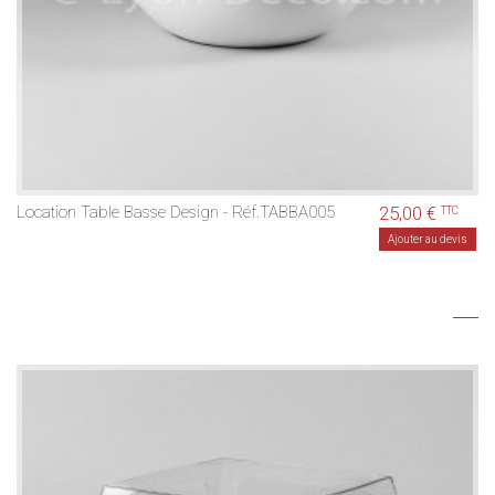
Location Table Basse Design - Réf.TABBA005
25,00 €
TTC
Ajouter au devis