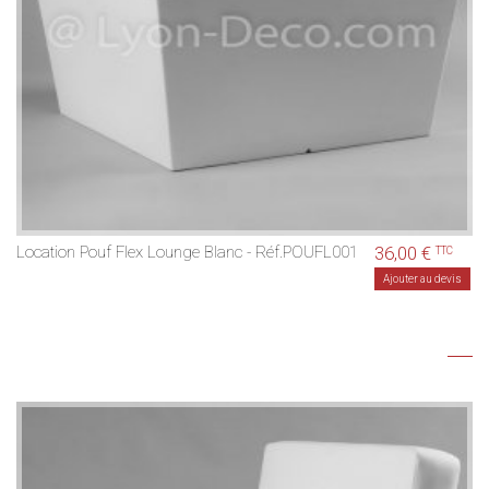
Location Pouf Flex Lounge Blanc - Réf.POUFL001
36,00 €
TTC
Ajouter au devis