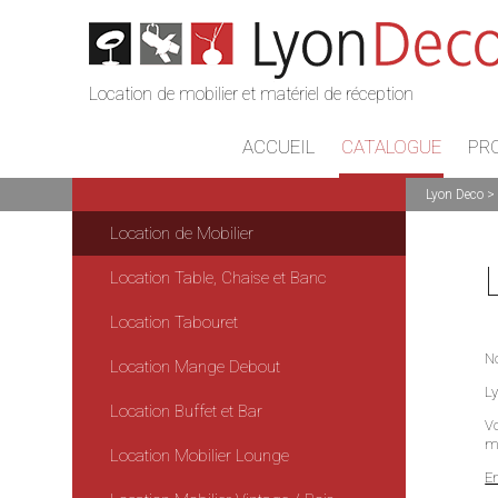
Location de mobilier et matériel de réception
ACCUEIL
CATALOGUE
PR
Lyon Deco
Location de Mobilier
Location Table, Chaise et Banc
Location Tabouret
No
Location Mange Debout
L
Location Buffet et Bar
V
ma
Location Mobilier Lounge
En