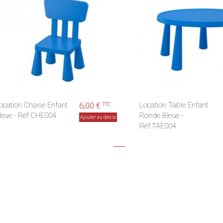
ocation Chaise Enfant
6,00 €
Location Table Enfant
TTC
leue - Réf.CHE004
Ronde Bleue -
Ajouter au devis
Réf.TAE004