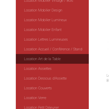
Location Mobilier Vintage / Bois
Location Mobilier Design
Location Mobilier Lumineux
Location Mobilier Enfant
Location Lettres Lumineuses
Location Accueil / Conférence / Stand
Location Art de la Table
Location Assiettes
L
Location Dessous d'Assiette
B
Location Couverts
Location Verre
Location Petit Déjeuner