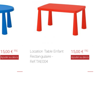
15,00 €
Location Table Enfant
15,00 €
TTC
TTC
Rectangulaire -
Ajouter au devis
Ajouter au devis
Réf.TAE004