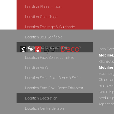
Location Plancher bois
Location Chauffage
Location Eclairage & Guirlande
Location Jeu Gonflable
Location Sono et Lumières
Lyon-Deco 
Mobilier
Location Pack Son et Lumières
Rhône Alp
Location Vidéo
Mobilier
accompagn
Location Selfie Box - Borne à Selfie
Chapitea
main avec
Location Sam Box - Borne Ethylotest
Nous disp
Location Décoration
produits 
Agence d
Location Centre de table