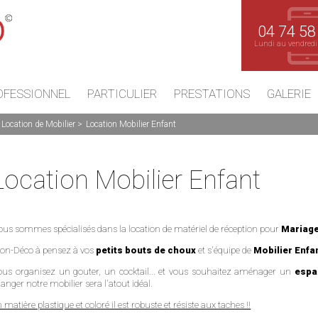
04 74 58
Lundi au vendredi
OFESSIONNEL
PARTICULIER
PRESTATIONS
GALERIE
Location de Mobilier
Location Mobilier Enfant
Location Mobilier Enfant
us sommes spécialisés dans la location de matériel de réception pour
Mariage
yon-Déco à pensez à vos
petits bouts de choux
et s'équipe de
Mobilier Enfa
ous organisez un gouter, un cocktail... et vous souhaitez aménager un
espa
nger notre mobilier sera l'atout idéal.
 matière plastique et coloré il est robuste et résiste aux taches !!