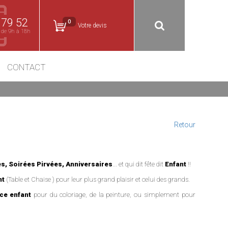
 79 52
0
Votre devis
 de 9h à 18h
CONTACT
Retour
s, Soirées Pirvées, Anniversaires
... et qui dit fête dit
Enfant
!!
nt
(Table et Chaise ) pour leur plus grand plaisir et celui des grands.
ce enfant
pour du coloriage, de la peinture, ou simplement pour