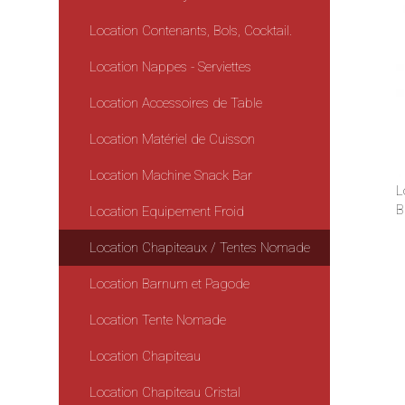
Location Contenants, Bols, Cocktail.
Location Nappes - Serviettes
Location Accessoires de Table
Location Matériel de Cuisson
Location Machine Snack Bar
L
B
Location Equipement Froid
Location Chapiteaux / Tentes Nomade
Location Barnum et Pagode
Location Tente Nomade
Location Chapiteau
Location Chapiteau Cristal