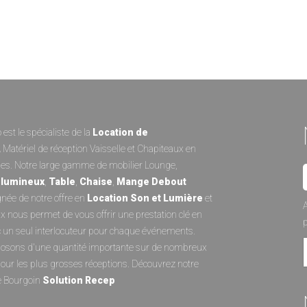
est le spécialiste de la
Location de
,
Matériel de réception
Vaisselle
et
Chapiteaux
en
es. Notre large gamme de
mobilier Lounge
,
 lumineux
,
Table
,
Chaise
,
Mange Debout
ée de notre offre en
Location Son et Lumièr
e
et
A
ux
nous permet de vous offrir une prestation clé en
 un seul interlocuteur pour chaque événements.
osons d'une quantité importante sur de nombreux
pour les plus grosses réceptions. Découvrez notre
e Bourgoin
Solution Recep