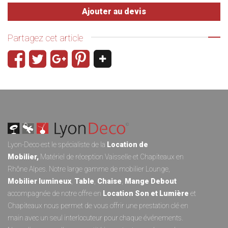
Ajouter au devis
Partagez cet article
Lyon-Deco est le spécialiste de la
Location de
Mobilier
,
Matériel de réception
Vaisselle
et
Chapiteaux
en
Rhône Alpes. Notre large gamme de
mobilier Lounge
,
Mobilier lumineux
,
Table
,
Chaise
,
Mange Debout
accompagnée de notre offre en
Location Son et Lumièr
e
et
Chapiteaux
nous permet de vous offrir une prestation clé en
main avec un seul interlocuteur pour chaque événements.