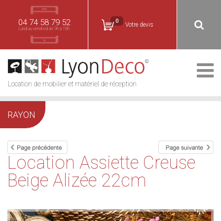
04 74 58 79 52
0
Votre devis
Lundi au vendredi de 9h à 18h
Location de mobilier et matériel de réception
RAYON
Location Assiette Creuse
Beige Alizée 22cm