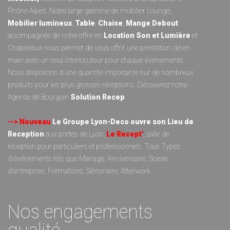
Rhône Alpes. Notre large gamme de
mobilier Lounge
,
Mobilier lumineux
,
Table
,
Chaise
,
Mange Debout
accompagnée de notre offre en
Location Son et Lumièr
e
et
Chapiteaux
nous permet de vous offrir une prestation clé en
main avec un seul interlocuteur pour chaque événements.
Nous disposons d'une quantité importante sur de nombreux
produits pour les plus grosses réceptions. Découvrez notre
Agence de Bourgoin
Solution Recep
--> Nouveau
Le Groupe Lyon-Deco ouvre son Lieu de
Reception
aux portes de Lyon.
Le Recept'
, salle de
reception pour particuliers et professionnels. Tous Types
d'événements tels que Mariage, Anniversaire, Soirée
d'entreprise, Formations, Séminaire, Afterwork..
Nos engagements