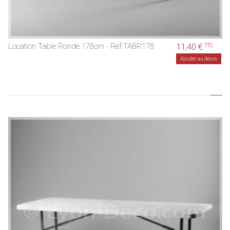
Location Table Ronde 178cm - Réf.TABR178
11,40 €
TTC
Ajouter au devis