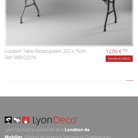
Location Table Rectangulaire 220 x 76cm -
12,00 €
TTC
Réf.TABR22076
Ajouter au devis
Lyon-Deco est le spécialiste de la
Location de
Mobilier
,
Matériel de réception
Vaisselle
et
Chapiteaux
en