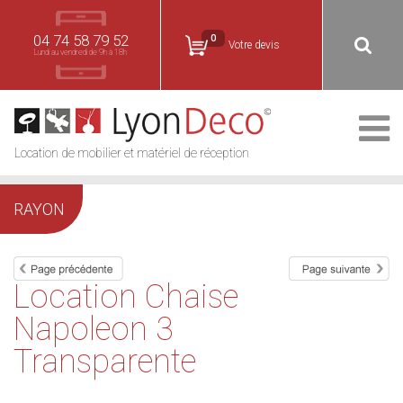
04 74 58 79 52
0
Votre devis
Lundi au vendredi de 9h à 18h
Location de mobilier et matériel de réception
RAYON
Location Chaise
Napoleon 3
Transparente