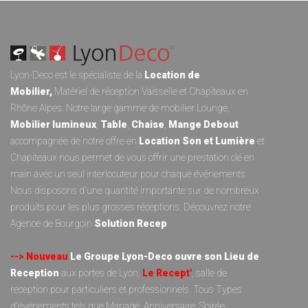
Lyon-Deco est le spécialiste de la
Location de
Mobilier
,
Matériel de réception
Vaisselle
et
Chapiteaux
en
Rhône Alpes. Notre large gamme de
mobilier Lounge
,
Mobilier lumineux
,
Table
,
Chaise
,
Mange Debout
accompagnée de notre offre en
Location Son et Lumièr
e
et
Chapiteaux
nous permet de vous offrir une prestation clé en
main avec un seul interlocuteur pour chaque événements.
Nous disposons d'une quantité importante sur de nombreux
produits pour les plus grosses réceptions. Découvrez notre
Agence de Bourgoin
Solution Recep
--> Nouveau
Le Groupe Lyon-Deco ouvre son Lieu de
Reception
aux portes de Lyon.
Le Recept'
, salle de
reception pour particuliers et professionnels. Tous Types
d'événements tels que Mariage, Anniversaire, Soirée