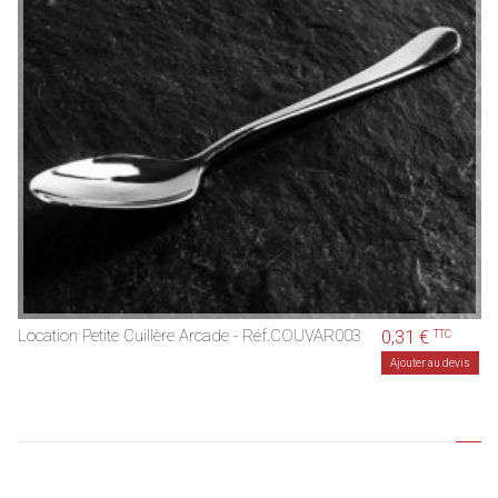
Location Petite Cuillère Arcade - Réf.COUVAR003
0,31 €
TTC
Ajouter au devis