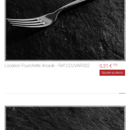
Location Fourchette Arcade - Réf.COUVAR002
0,31 €
TTC
Ajouter au devis