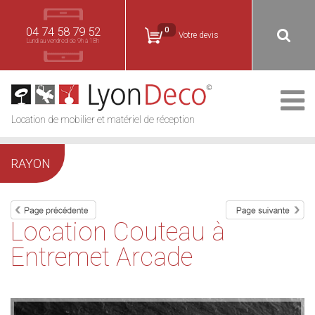
04 74 58 79 52
0
Votre devis
Lundi au vendredi de 9h à 18h
Location de mobilier et matériel de réception
RAYON
Location Couteau à
Entremet Arcade