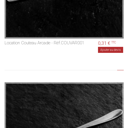
Location Couteau Arcade - Réf.COUVAR001
0,31 €
TTC
Ajouter au devis