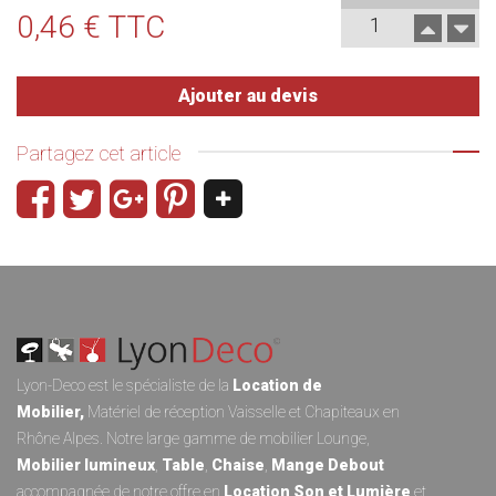
0,46 € TTC
Ajouter au devis
Partagez cet article
Lyon-Deco est le spécialiste de la
Location de
Mobilier
,
Matériel de réception
Vaisselle
et
Chapiteaux
en
Rhône Alpes. Notre large gamme de
mobilier Lounge
,
Mobilier lumineux
,
Table
,
Chaise
,
Mange Debout
accompagnée de notre offre en
Location Son et Lumièr
e
et