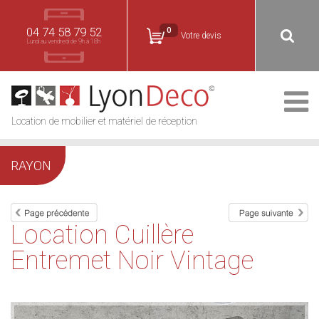
04 74 58 79 52
0
Votre devis
Lundi au vendredi de 9h à 18h
Location de mobilier et matériel de réception
RAYON
Location Cuillère
Entremet Noir Vintage