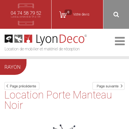
04 74 58 79 52
0
Votre devis
Lundi au vendredi de 9h à 18h
Location de mobilier et matériel de réception
RAYON
Location Porte Manteau
Noir