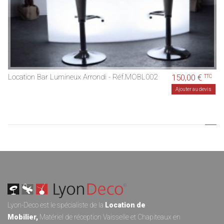
Location Bar Lumineux Arrondi - Réf.MOBL002
150,00 €
TTC
Ajouter au devis
Lyon-Deco est le spécialiste de la
Location de
Mobilier
,
Matériel de réception
Vaisselle
et
Chapiteaux
en