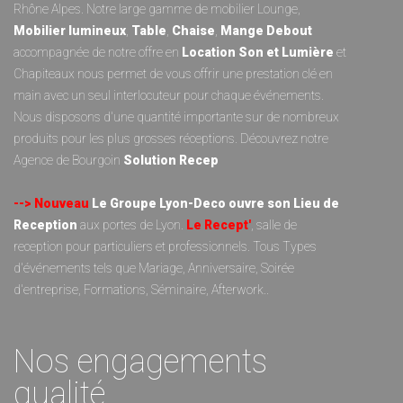
Rhône Alpes. Notre large gamme de
mobilier Lounge
,
Mobilier lumineux
,
Table
,
Chaise
,
Mange Debout
accompagnée de notre offre en
Location Son et Lumièr
e
et
Chapiteaux
nous permet de vous offrir une prestation clé en
main avec un seul interlocuteur pour chaque événements.
Nous disposons d'une quantité importante sur de nombreux
produits pour les plus grosses réceptions. Découvrez notre
Agence de Bourgoin
Solution Recep
--> Nouveau
Le Groupe Lyon-Deco ouvre son Lieu de
Reception
aux portes de Lyon.
Le Recept'
, salle de
reception pour particuliers et professionnels. Tous Types
d'événements tels que Mariage, Anniversaire, Soirée
d'entreprise, Formations, Séminaire, Afterwork..
Nos engagements
qualité