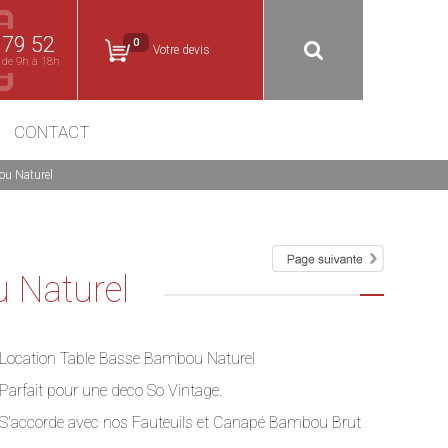
 79 52
0
Votre devis
 de 9h à 18h
CONTACT
ou Naturel
 Naturel
Location Table Basse Bambou Naturel
Parfait pour une deco So Vintage.
S'accorde avec nos Fauteuils et Canapé Bambou Brut