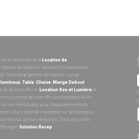
est le spécialiste de la
Location de
,
Matériel de réception
Vaisselle
et
Chapiteaux
en
es. Notre large gamme de
mobilier Lounge
,
 lumineux
,
Table
,
Chaise
,
Mange Debout
ée de notre offre en
Location Son et Lumièr
e
et
A
ux
nous permet de vous offrir une prestation clé en
 un seul interlocuteur pour chaque événements.
osons d'une quantité importante sur de nombreux
pour les plus grosses réceptions. Découvrez notre
e Bourgoin
Solution Recep