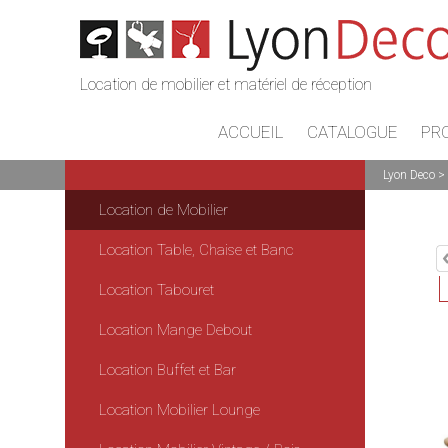
Location de mobilier et matériel de réception
ACCUEIL
CATALOGUE
PR
Lyon Deco
Location de Mobilier
Location Table, Chaise et Banc
Location Tabouret
Location Mange Debout
Location Buffet et Bar
Location Mobilier Lounge