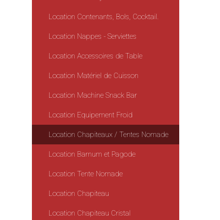
Location Contenants, Bols, Cocktail.
Location Nappes - Serviettes
Location Accessoires de Table
Location Matériel de Cuisson
Location Machine Snack Bar
Location Equipement Froid
Location Chapiteaux / Tentes Nomade
Location Barnum et Pagode
Location Tente Nomade
Location Chapiteau
Location Chapiteau Cristal