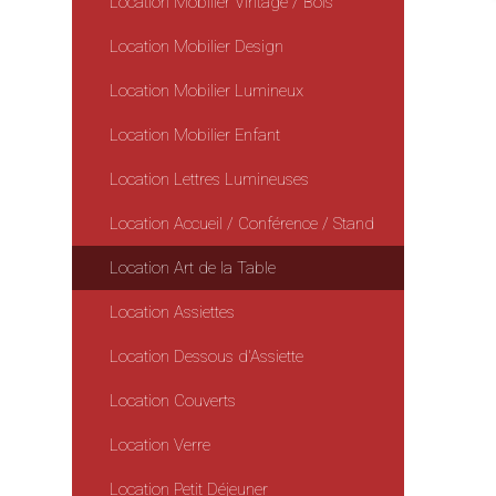
Location Mobilier Vintage / Bois
Location Mobilier Design
Location Mobilier Lumineux
Location Mobilier Enfant
Location Lettres Lumineuses
Location Accueil / Conférence / Stand
Location Art de la Table
Location Assiettes
Location Dessous d'Assiette
Location Couverts
Location Verre
Location Petit Déjeuner