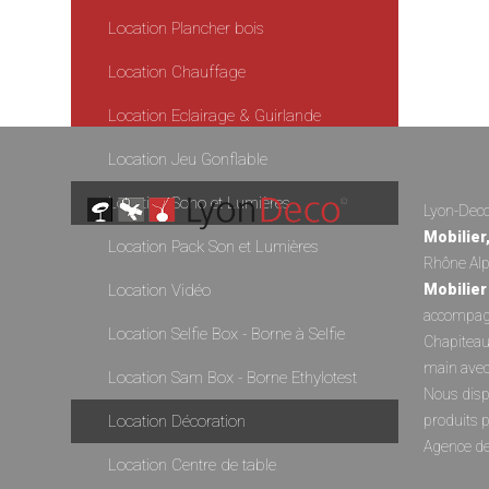
Location Plancher bois
Location Chauffage
Location Eclairage & Guirlande
Location Jeu Gonflable
Location Sono et Lumières
Lyon-Deco 
Mobilier
Location Pack Son et Lumières
Rhône Alp
Location Vidéo
Mobilier
accompagn
Location Selfie Box - Borne à Selfie
Chapitea
main avec
Location Sam Box - Borne Ethylotest
Nous disp
Location Décoration
produits 
Agence d
Location Centre de table