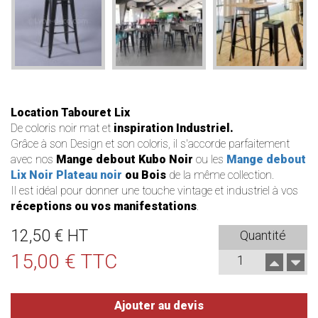
Location Tabouret Lix
De coloris noir mat et
inspiration Industriel.
Grâce à son Design et son coloris, il s'accorde parfaitement
avec nos
Mange debout Kubo Noir
ou les
Mange debout
Lix Noir Plateau noir
ou
Bois
de la même collection.
Il est idéal pour donner une touche vintage et industriel à vos
réceptions ou vos manifestations
.
12,50 € HT
Quantité
15,00 € TTC
Ajouter au devis