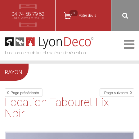
04 74 58 79 52
0
Votre devis
Lundi au vendredi de 9h à 18h
Location de mobilier et matériel de réception
RAYON
Location Tabouret Lix
Noir