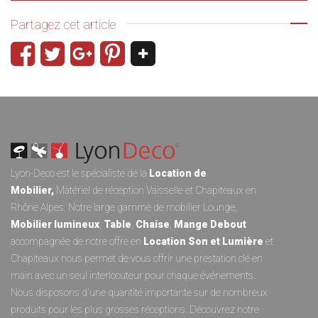
Partagez cet article
Lyon-Deco est le spécialiste de la
Location de
Mobilier
,
Matériel de réception
Vaisselle
et
Chapiteaux
en
Rhône Alpes. Notre large gamme de
mobilier Lounge
,
Mobilier lumineux
,
Table
,
Chaise
,
Mange Debout
accompagnée de notre offre en
Location Son et Lumièr
e
et
Chapiteaux
nous permet de vous offrir une prestation clé en
main avec un seul interlocuteur pour chaque événements.
Nous disposons d'une quantité importante sur de nombreux
produits pour les plus grosses réceptions. Découvrez notre