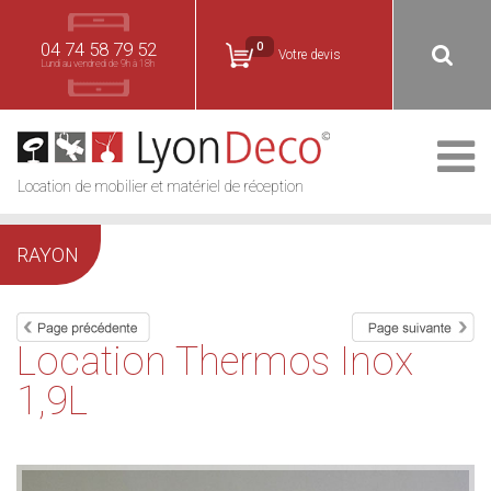
04 74 58 79 52
0
Votre devis
Lundi au vendredi de 9h à 18h
Location de mobilier et matériel de réception
RAYON
Location Thermos Inox
1,9L