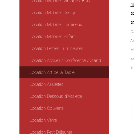
Location Mobilier Vintage / Bois
Di
Location Mobilier Design
2
2
Location Mobilier Lumineux
Ca
Location Mobilier Enfant
As
Location Lettres Lumineuses
Mo
I
Location Accueil / Conférence / Stand
En
Location Art de la Table
Location Assiettes
Location Dessous d'Assiette
Location Couverts
Location Verre
Location Petit Déjeuner