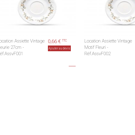
ocation Assiette Vintage
0,66 €
Location Assiette Vintage
TTC
leurie 27cm -
Motif Fleuri -
Ajouter au devis
éf.AssvF001
Réf.AssvF002