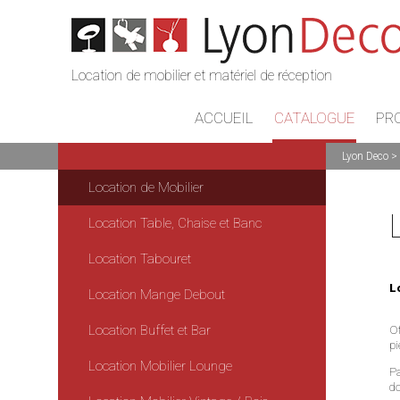
Location de mobilier et matériel de réception
ACCUEIL
CATALOGUE
PR
Lyon Deco
Location de Mobilier
Location Table, Chaise et Banc
Location Tabouret
L
Location Mange Debout
Location Buffet et Bar
Of
p
Location Mobilier Lounge
Pa
do