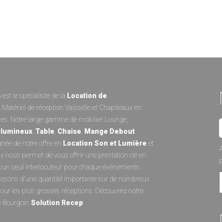
est le spécialiste de la
Location de
,
Matériel de réception
Vaisselle
et
Chapiteaux
en
es. Notre large gamme de
mobilier Lounge
,
 lumineux
,
Table
,
Chaise
,
Mange Debout
ée de notre offre en
Location Son et Lumièr
e
et
A
ux
nous permet de vous offrir une prestation clé en
 un seul interlocuteur pour chaque événements.
osons d'une quantité importante sur de nombreux
pour les plus grosses réceptions. Découvrez notre
e Bourgoin
Solution Recep