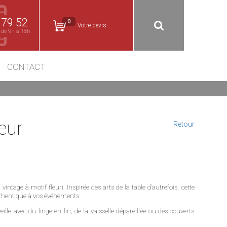
 79 52
0
Votre devis
 de 9h à 18h
CONTACT
eur
Retour
ntage à motif fleuri. Inspirée des arts de la table d’autrefois, cette
uthentique à vos événements.
e avec du linge en lin, de la vaisselle dépareillée ou des couverts