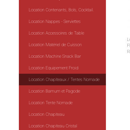
Location Contenants, Bols, Cocktail.
Location Nappes - Serviettes
Location Accessoires de Table
L
Location Matériel de Cuisson
F
R
Location Machine Snack Bar
Location Equipement Froid
Location Chapiteaux / Tentes Nomade
Location Barnum et Pagode
Location Tente Nomade
Location Chapiteau
Location Chapiteau Cristal