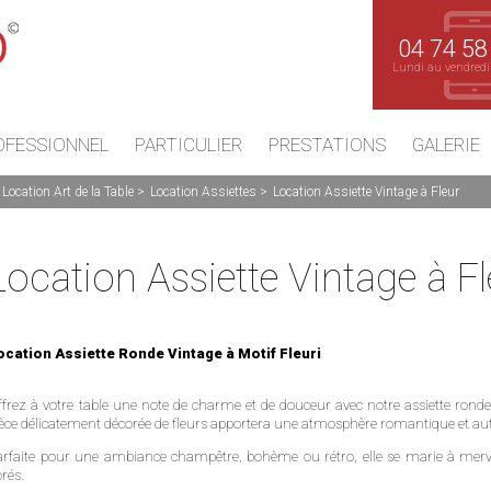
04 74 58
Lundi au vendredi
OFESSIONNEL
PARTICULIER
PRESTATIONS
GALERIE
Location Art de la Table
Location Assiettes
Location Assiette Vintage à Fleur
Location Assiette Vintage à Fl
ocation Assiette Ronde Vintage à Motif Fleuri
frez à votre table une note de charme et de douceur avec notre assiette ronde vi
ièce délicatement décorée de fleurs apportera une atmosphère romantique et a
rfaite pour une ambiance champêtre, bohème ou rétro, elle se marie à merveill
rés.