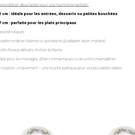
sponible en deux tailles pour une harmonie parfaite :
2 cm : idéale pour les entrées, desserts ou petites bouchées
7 cm : parfaite pour les plats principaux
ractéristiques :
siette ronde en faïence ou porcelaine (à adapter selon matière)
tifs floraux délicats, finition brillante
déale pour les mariages, dîners romantiques ou brunchs champêtres
 location uniquement – une touche poétique pour vos plus belles tables.