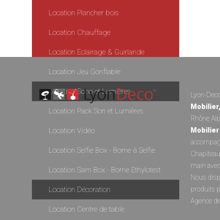
Location Plancher bois
Location Chauffage
Location Eclairage & Guirlande
Location Jeu Gonflable
Location Sono et Lumières
Lyon-Deco 
Mobilier
Location Pack Son et Lumières
Rhône Alp
Location Vidéo
Mobilier
accompagn
Location Selfie Box - Borne à Selfie
Chapitea
main avec
Location Sam Box - Borne Ethylotest
Nous disp
Location Décoration
produits 
Agence d
Location Centre de table